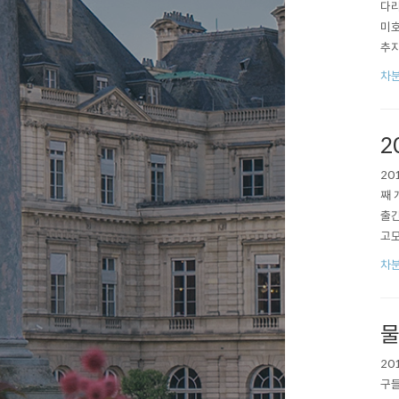
다리
미호
추지
차분
2
20
째 
출간
고모
차분
물
20
구들