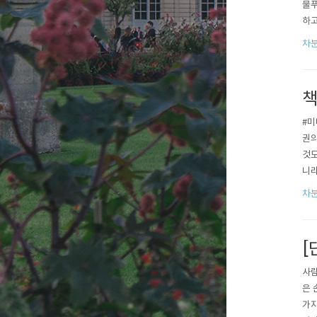
물푸
하고
인기
차분
미호
책
#‎
권의
것도
니라
등버
차분
프의
[
사람
은 
가지