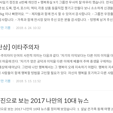
사일기 정진호 6번째 개인전 + 행복화실 9기 그룹전 무사히 잘 마무리 했습니다. 전국
완성, 도록, 엽서, 포스터, 액자, 각종 상품 등을직접 챙기고 만들다 보니 소소하게 신경
2kg 이나 빠졌어요. ^^ - 제자들과 함께 전시 할 수 있어서 감사합니다. - 그룹전 우
감사합니다. - 가족과 함께 전시장 찾아 주신 모든 분들 감사합니다. - 방명록 남겨 주신
, 티셔츠, 아트프린트, 엽서, 도록, 달력 구입하신 분들 감사합니다. - 도움이 필요할 
한 기쁨
2018. 6. 24. 10:32
 분들 감사합니다. - 해마다 개인전 한다고 귀찮게 해도 잘 도와주는 아내님 감사합니다. 
단상] 이타주의자
주의자이 단어의 사전적 의미는 다음과 같다. '자기의 이익보다는 다른 이의 이익을 더
더 마음에 든다. '자기가 얻은 공덕과 이익을 다른 이에게 베풀어 주며 중생을 구제하는
세상에 태어났다. 그런데 나만 행복해서는 그 행복이 오래 지속하기 어렵다. 행복의 
 사람들이 함께 행복할 방법을 고민할 필요가 있다. 자신의 행복을 포기하고 다른 사
 있기는 하지만 이들은 보통사람이 아니라 성인(聖人)에 가깝다. 이 세상을 좀 더 행
한 기쁨
2018. 5. 15. 11:52
 되고 싶다면 가장 먼저 할 일은 스스로 존중하고 사랑하는 이 되는 것이다. 자신을 
하고 배려할..
진으로 보는 2017 나만의 10대 뉴스
으로 보는 2017 나만의 10대 뉴스를 정리해 보았습니다. 1. 설날 온가족 동해 여행 2.