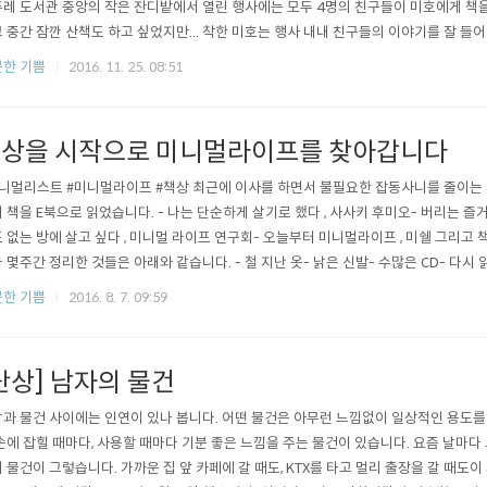
레 도서관 중앙의 작은 잔디밭에서 열린 행사에는 모두 4명의 친구들이 미호에게 책
 중간 잠깐 산책도 하고 싶었지만... 착한 미호는 행사 내내 친구들의 이야기를 잘 들
 폭발 중인 사모예드 미호. 보다 많은 사람들에게 사랑을 나누어 주는 귀한 존재 사모
한 기쁨
2016. 11. 25. 08:51
야 고마워! 물푸레 도서관 박현경 선생님 고맙습니다.
상을 시작으로 미니멀라이프를 찾아갑니다
미니멀리스트 #미니멀라이프 #책상 최근에 이사를 하면서 불필요한 잡동사니를 줄이는
 책을 E북으로 읽었습니다. - 나는 단순하게 살기로 했다 , 사사키 후미오- 버리는 즐거
 없는 방에 살고 싶다 , 미니멀 라이프 연구회- 오늘부터 미니멀라이프 , 미쉘 그리고 
 몇주간 정리한 것들은 아래와 같습니다. - 철 지난 옷- 낡은 신발- 수많은 CD- 다시 읽
려도 버려도 숨겨져 있던 잡동사니가 계속 나오더군요. 이제야 좀 정리가 된 것 같은
한 기쁨
2016. 8. 7. 09:59
 핵심은 2가지 입니다. 1) 행복- 이 물건을 가지고 있는 것이 정말 행복하고 기분 좋은가
단상] 남자의 물건
과 물건 사이에는 인연이 있나 봅니다. 어떤 물건은 아무런 느낌없이 일상적인 용도를
손에 잡힐 때마다, 사용할 때마다 기분 좋은 느낌을 주는 물건이 있습니다. 요즘 날마
 물건이 그렇습니다. 가까운 집 앞 카페에 갈 때도, KTX를 타고 멀리 출장을 갈 때도이