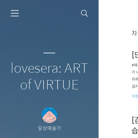
차
[
lovesera: ART
#배
가 
위해
of VIRTUE
걸지
했다
차분
붙여
[
일상예술가
습