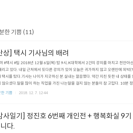
분한 기쁨 (11)
단상] 택시 기사님의 배려
려 #택시 #팁 2018년 12월 6일(목) 밤 9시, K대학에서 2건의 강의를 마치고 천
내리고 있다. 내일 근처에서 또다른 강의가 있어 오늘은 귀가하지 않고 오랜만에 외박(?
 택시를 탔다.기사는 나이가 지긋하신 분.실내는 깔끔했다. 약간 지친 듯한 내 상태
 않으셨다.말을 많이 하는 직업을 가진 나는말을 걸지 않는 분들이 참 고맙다. 10분 
. 요금은 4,600원. 빗줄기가 약간 거세졌다.우산이 없는 나를 위해 기사님은 2~3M
한 기쁨
2018. 12. 7. 12:44
서 정차를 해 주셨다. 이 시간은 불과 5초. 택시를 타면 보통 카드로 결제를 한다.그러
감사일기] 정진호 6번째 개인전 + 행복화실 9기
니다.