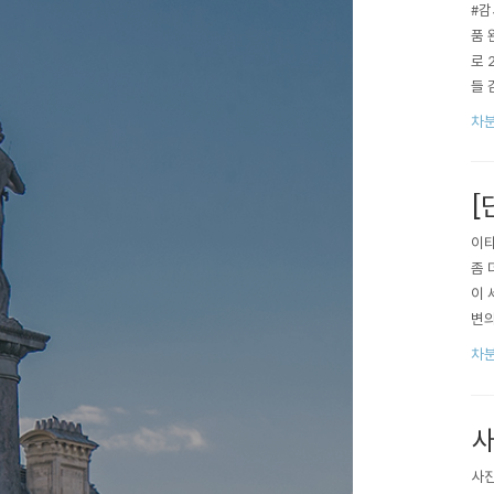
#감
품 
로 
들 
코백
차분
주신
[
이타
좀 
이 
변의
들도
차분
자가
존중
사
사진