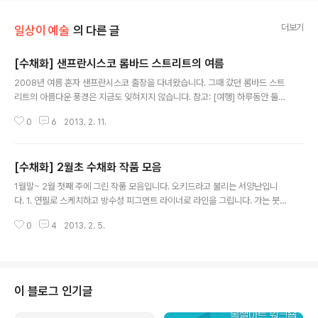
더보기
일상이 예술
의 다른 글
[수채화] 샌프란시스코 롬바드 스트리트의 여름
글 내용
2008년 여름 혼자 샌프란시스코 출장을 다녀왔습니다. 그때 갔던 롬바드 스트
리트의 아름다운 풍경은 지금도 잊혀지지 않습니다. 참고: [여행] 하루동안 둘러
본 샌프란시스코 http://lovesera.com/tt/336 그때의 추억을 되살려 롬바드
0
6
2013. 2. 11.
스트리트를 수채화로 그려보았습니다. 먼저 연필로 스케치를 합니다. 그리고 0.
1mm 방수성 잉크로 선을 그리죠. 펜 스케치가 완성된 모습. 먼저 초록색 나무
와 풀을 채색합니다. 처음부터 진하게 채색하지 않고 맑게 채색하는 것이 중요
[수채화] 2월초 수채화 작품 모음
합니다. 밝은 부분에서 어두운 부분까지 천천히 3~4번씩 칠하는 마음가짐이 중
글 내용
요하죠. 1호 붓으로 세밀하게 그리는 것을 좋아합니다. 왼쪽의 주택을 빼고 꽃과
1월말~ 2월 첫째 주에 그린 작품 모음입니다. 오키드라고 불리는 서양난입니
나무가 어느정도 완성 되었네요. 창문과 그림자, 자동차, 케이블 카 등을 채..
다. 1. 연필로 스케치하고 방수성 피그먼트 라이너로 라인을 그립니다. 가는 붓
으로 한땀 한땀 차분하게 묘사를 합니다. 완성되었습니다. 여주에 있는 지인의
0
4
2013. 2. 5.
별장에서 온가족이 즐겁게 1박을 하고 왔지요. 연필로 스케치 하고 방수성 잉크
로 선을 그립니다. 불투명 수채화 물감 과슈에 물을 많이 섞어 채색을 합니다. 기
와 지붕과 하늘에 꼼꼼하게 신경써서 완성! 이번에는 집 근처에 새로 생긴 북카
페 그린의 뜰입니다. 먼저 연필 스케치 다음에는 잉크로 라인 그리기 복잡해 보
이지만 하나씩 하나씩 서두르지 않고 채색을 해 나갑니다. 2차원의 선들이 채색
이 블로그 인기글
을 하면 3차원으로 변해갑니다. 아늑해 보이는 북 카페 완성~ 마지막으로 햇살
이 가득한 거실을..