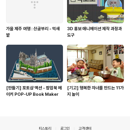
가을 제주 여행 : 산굼부리 - 억새
3D 홍보 애니메이션 제작 과정과
밭
도구
[만들기] 포토샵 액션 - 팝업북 메
[기고] 행복한 자녀를 만드는 11가
이커 POP-UP Book Maker
지 놀이
의안내
티스토리
로그인
고객센터