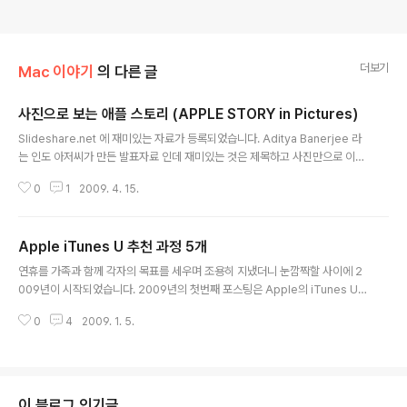
더보기
Mac 이야기
의 다른 글
사진으로 보는 애플 스토리 (APPLE STORY in Pictures)
글 내용
Slideshare.net 에 재미있는 자료가 등록되었습니다. Aditya Banerjee 라
는 인도 아저씨가 만든 발표자료 인데 재미있는 것은 제목하고 사진만으로 이야
기를 풀어가는군요. 모든 제목을 iBorn, iCopy , iQuit 등과 같이 i를 붙이는 센
0
1
2009. 4. 15.
스! The Apple story View more presentations from Aditya Banerj
ee. slideshare 에 계정이 있는 분은 로그인 후에 아래링크에서 파워포인트 2
007 PPTX 파일을 다운 받을 수 있습니다. http://www.slideshare.net/ab
Apple iTunes U 추천 과정 5개
_aditya/the-apple-story/download 웹에서 보는 것보다 좀 더 품질이 좋
글 내용
습니다. 참고로 slideshare.net Featured 메..
연휴를 가족과 함께 각자의 목표를 세우며 조용히 지냈더니 눈깜짝할 사이에 2
009년이 시작되었습니다. 2009년의 첫번째 포스팅은 Apple의 iTunes U
이야기 입니다. 저의 경우 경기도 김포시에 살기때문에 강남구 삼성동의 직장까
0
4
2009. 1. 5.
지는 평균 1:10~1:30 정도의 출근시간을 소비 합니다. 그래서 항상 읽을거리나
공부할 만한 것들을 들고 다니는데 그중에 가장 많이 활용하는 것이 바로 Appl
e iTunes 오디오/비디오 Podcast 입니다. 그런데 작년부터 이곳에 새로운 메
뉴가 생겼죠. 이름하여 iTunes U. 각 대학의 강의를 Podcast로 제공하는 멋
진 서비스 입니다. iTunes U에서는 Business, Engineering, History 등
이 블로그 인기글