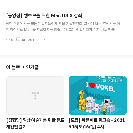
문 과정의 마인드맵은 요기. 맥스컴 키노트 강의 View more documents fr
om Jinho Jung 본 강의는 약 10회 분량으로 진행예정입니다. 행복한 봄 되세
[동영상] 쌩초보를 위한 Mac OS X 강좌
요~
글 내용
예전 직장에서는 모든 개발자들에게 맥을 지급했었죠. 그런데 SK컴즈에서는 아
직 정식으로 Mac 을 지급하지는 않습니다. 그래서 입사하자 마자 바로 맥북프
로를 구입했죠. 최근 들어 주변에 Mac을 구입한 동료들이 많이 보이는데 Mac
0
14
2011. 3. 17.
OS X 만의 특징을 이해하고 적응하는데 어려움이 있는 것 같더군요. 그래서 동
호회를 만들었습니다. 이름하여 맥쓰컴[맥을 쓰는 컴즈인] 지금까지 2번 모임
을 해서 "처음 만져보는 맥" 이라는 주제로 강의를 했는데 반응이 좋습니다. htt
p://www.youtube.com/watch?v=UCATAsYGUxA 강의 내용은 아래 마
인드맵을 참고 하세요. 처음 만져보는 Mac View more documents from
이 블로그 인기글
Jinho Jung 단축키가 필요하신 분은 아래 카드를 인쇄해서..
[경험담] 일상 예술가를 위한 셀프
[모집] 복셀 아트 워크숍 - 2021.
개인전 열기.
5.15(토)16(일) 4시