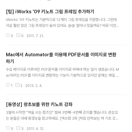
[팁] iWorks '09 키노트 그림 프레임 추가하기
글 내용
iWorks '09 키노트는 기본적으로 12개의 그림 프레임을 지원합니다. 그런데
사실 훨씬 많은 그림 프레임이 숨어 있어요. @@ 얼마나 많을까요? 바로 이만
큼! 아래 폴더가 바로 그 주인공이랍니다. /Library/Application Support/i
0
0
2011. 7. 21.
Work '09/Frameworks/SFRendering.framework/Versions/A/Res
ources/Frames/ 왜 이많은 그림 프레임을 숨겨 놓았는지 저는 몰라요. 심오
한 뜻이 있겠죠 뭐. 그러나 우리는 욕심많은 사람들! ^^ 이 다양한 그림 프레임을
Mac에서 Automator를 이용해 PDF문서를 이미지로 변환
사용 해 보아요. 1. 키노트의 그림 프레임 정보 파일을 열어요. /Applications/i
Work '09/Keynote.app/Contents/Resources/BGGraphicInsp..
하기
글 내용
수십 페이지로 이루어진 PDF문서를 이미지로 바꿔야 하는 일이 생겼습니다. M
ac에서는 PDF를 이미지로 변환하는 기능이 기본적으로 있지만 문제는 제일 앞
페이지만 변환된다는 것입니다. Automator를 이용하는 방법을 만들어 보았습
1
2
2013. 2. 4.
니다. 오토메이터는 맥 OS X에 기본으로 포함된 스크립트 실행 어플입니다. 단
순 반복 작업을 쉽고 빠르게 처리 할 수 있습니다. 또한 실행 파일로 저장할 수가
있어서 같은 작업을 반복할때 오토메이터로 처리 할 수 있습니다. 1. Automat
[동영상] 왕초보를 위한 키노트 강좌
or를 실행합니다. 2. 응용 프로그램을 새로 만듭니다. 3. 'PDF 페이지를 이미지
글 내용
로 렌더링'을 선택합니다. 4. 'Finder 항목 이름 변경'을 선택하면 다음 2가지
3월에 시작한 "맥을 쓰는 컴즈인" 벌써 3번째~4번째 강의를 했습니다. 관심있
가 함께 추가됩니다. - Finder 항목 복사하기, 연속만들기..
는 분들은 아래 동영상을 참고하세요. [맥쓰컴 3회 ]처음 만져보는 맥 기초 강좌
3 http://www.youtube.com/watch?v=pEnBEtcecuk [맥쓰컴 4회 ] 키
0
3
2011. 4. 12.
노트 입문 http://www.youtube.com/watch?v=ikj6tdQoOlU 키노트 입