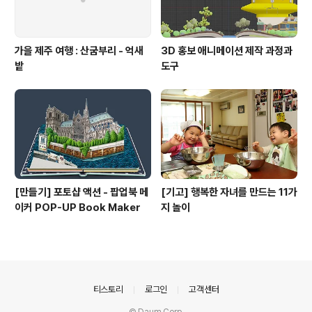
가을 제주 여행 : 산굼부리 - 억새
3D 홍보 애니메이션 제작 과정과
밭
도구
[만들기] 포토샵 액션 - 팝업북 메
[기고] 행복한 자녀를 만드는 11가
이커 POP-UP Book Maker
지 놀이
의안내
티스토리
로그인
고객센터