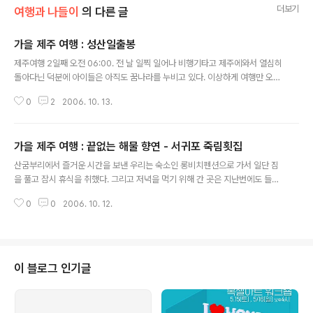
더보기
여행과 나들이
의 다른 글
가을 제주 여행 : 성산일출봉
글 내용
제주여행 2일째 오전 06:00. 전 날 일찍 일어나 비행기타고 제주에와서 열심히
돌아다닌 덕분에 아이들은 아직도 꿈나라를 누비고 있다. 이상하게 여행만 오면
시간이 아까워 일찍 일어나게 된다. 펜션이 성산에서 30km 거리인 남원에 있
0
2
2006. 10. 13.
어 일출을 보기로 하고 세라피나와 단둘이서 성산 일출봉으로 향한다. 아이들이
야 뭐 깨면 지들끼리 잘 놀겠지. ^^ 30분을 신나게 달려 성산 일출봉에 도착. 그
러나 도착 10분전에 이미 해가 떠 버렸다. 다행히도 구름이 잔뜩끼어 어차피 일
가을 제주 여행 : 끝없는 해물 향연 - 서귀포 죽림횟집
출은 보기 힘든 상황이었으니 마음의 위안을 삼을 수 있었다. 아이들 없이 단둘
글 내용
이 올라오니까..... 좋다! 얼마만이냐 애들없이 둘이 돌아다니는게. 둘이서 이런
산굼부리에서 즐거운 시간을 보낸 우리는 숙소인 롱비치펜션으로 가서 일단 짐
저런 이야기를 나누며 열심히 올라간다. 요건 초관바위라는 넘인데 만지면 돈많
을 풀고 잠시 휴식을 취했다. 그리고 저녁을 먹기 위해 간 곳은 지난번에도 들른
이 벌..
서귀포 죽림횟집 이곳은 이중섭 거리 아래쪽에 위치해 있는데 건물외관은 그리
0
0
2006. 10. 12.
화려한 편은 아니다. 그러나 입소문을 통해 너무나 유명해진 곳. 7만원짜리 모
듬회 하나면 어른 4명이 정말 배부르게 해산물을 먹을 수 있다. 우리가족 처럼
어린이가 끼어있으면 약간 손해. ^^; 먹다 먹다 지쳐 못 먹으면 숙소에 가서 먹으
라고 친절하게 포장까지 해준다. 이날 가은이가 특히 맛있게 먹은 것은 바로 산
낙지. 준영이는 전복죽. 예전이나 지금이나 여전히 손님이 많아 복잡하고 깨끗
이 블로그 인기글
하고 분위기 있는 고급 식당과는 거리가 멀지만 다양한 해산물을 원없이 먹고
싶다면 절대 실망하..